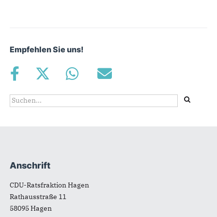
Empfehlen Sie uns!
Suchformular
Suche
Anschrift
Fußbereich
CDU-Ratsfraktion Hagen
Rathausstraße 11
58095
Hagen