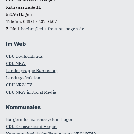
CDU-Ratsfraktion Hagen
Rathausstraße 11
58095
Hagen
Telefon:
02331 / 207-3507
E-Mail:
boehm@cdu-fraktion-hagen.de
Im Web
CDU Deutschlands
CDU NRW
Landesgruppe Bundestag
Landtagsfraktion
CDU NRW TV
CDU NRW in Social Media
Kommunales
Bürgerinformationssystem Hagen
CDU Kreisverband Hagen
Kommunalpolitische Vereinigung NRW (KPV)