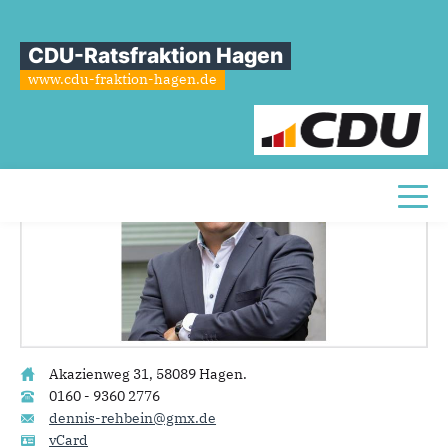
Sie sind hier
»
Dennis Rehbein
CDU-Ratsfraktion Hagen
Dennis
Rehbein
www.cdu-fraktion-hagen.de
Toggl
Akazienweg 31, 58089 Hagen.
0160 - 9360 2776
dennis-rehbein@gmx.de
vCard