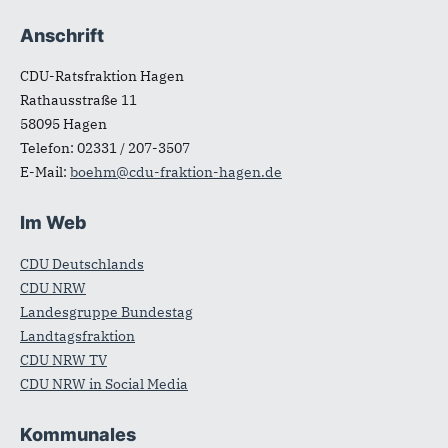
Anschrift
Fußbereich
CDU-Ratsfraktion Hagen
Rathausstraße 11
58095
Hagen
Telefon:
02331 / 207-3507
E-Mail:
boehm@cdu-fraktion-hagen.de
Im Web
CDU Deutschlands
CDU NRW
Landesgruppe Bundestag
Landtagsfraktion
CDU NRW TV
CDU NRW in Social Media
Kommunales