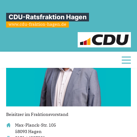
Sie sind hier
»
Stefan Opitz-Jetter
CDU-Ratsfraktion Hagen
Stefan
Opitz-Jetter
www.cdu-fraktion-hagen.de
Toggl
Beisitzer im Fraktionsvorstand
Max-Planck-Str. 105
58093 Hagen